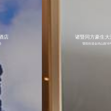
诸暨同方豪生大酒店
暨阳街道金鸡山路16号